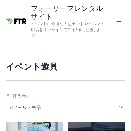
内
フォーリーフレンタル
容
サイト
を
イベントに最適な大型テントやイベント
ス
用品をオンラインでご予約いただけま
キ
す。
ッ
プ
イベント遊具
全2件を表示