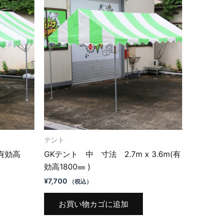
テント
(有効高
GKテント 中 寸法 2.7m x 3.6m(有
効高1800㎜ )
¥
7,700
（税込）
お買い物カゴに追加