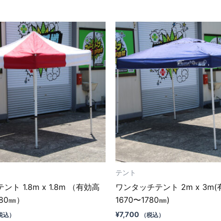
テント
ト 1.8m x 1.8m （有効高
ワンタッチテント 2m x 3m
780㎜）
1670〜1780㎜)
¥
7,700
税込）
（税込）