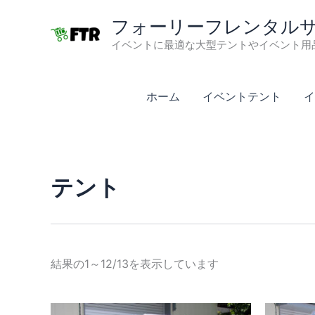
内
フォーリーフレンタル
容
を
イベントに最適な大型テントやイベント用
ス
キ
ホーム
イベントテント
イ
ッ
プ
テント
結果の1～12/13を表示しています