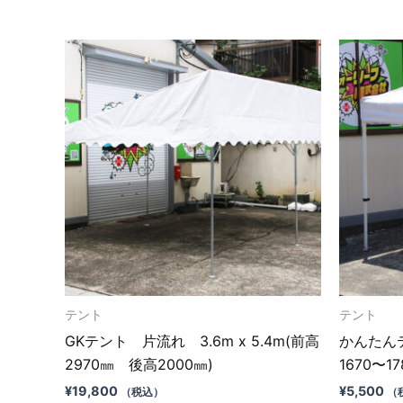
テント
テント
GKテント 片流れ 3.6m x 5.4m(前高
かんたんテン
2970㎜ 後高2000㎜)
1670〜1
¥
19,800
¥
5,500
（税込）
（