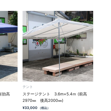
テント
(有効高
ステージテント 3.6m×5.4ｍ (前高
2970㎜ 後高2000㎜)
¥
33,000
（税込）