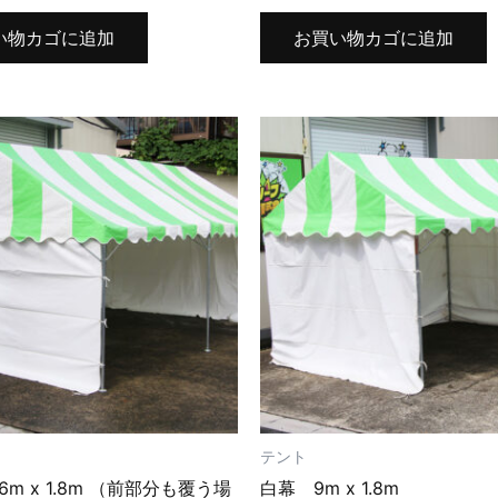
い物カゴに追加
お買い物カゴに追加
テント
6m x 1.8m （前部分も覆う場
白幕 9m x 1.8m