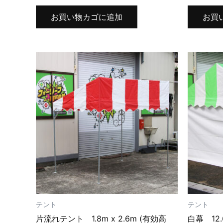
お買い物カゴに追加
お買
テント
テント
片流れテント 1.8m x 2.6m (有効高
白幕 12.