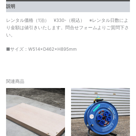
ミ
説明
樹
脂
レンタル価格（1泊） ¥330-（税込） ※レンタル日数によ
製
個
り金額は値引きいたします。問合せフォームよりご質問下さ
い。
■サイズ：W514×D462×H895mm
関連商品