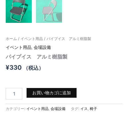
ホーム
/
イベント用品
/ パイプイス アルミ樹脂製
イベント用品
,
会場設備
パイプイス アルミ樹脂製
¥
330
（税込）
パ
お買い物カゴに追加
イ
プ
イ
カテゴリー:
イベント用品
,
会場設備
タグ:
イス
,
椅子
ス
ア
ル