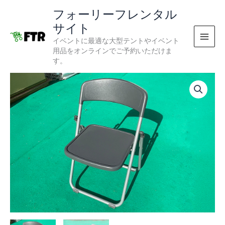
内
フォーリーフレンタル
容
サイト
を
イベントに最適な大型テントやイベント
ス
用品をオンラインでご予約いただけま
キ
す。
ッ
プ