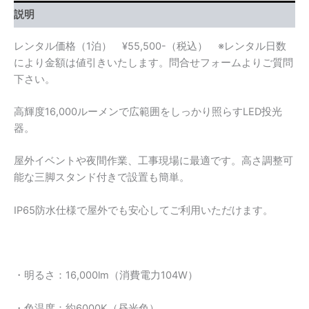
ス
説明
タ
ン
レンタル価格（1泊） ¥55,500-（税込） ※レンタル日数
ド
付
により金額は値引きいたします。問合せフォームよりご質問
き）
下さい。
個
高輝度16,000ルーメンで広範囲をしっかり照らすLED投光
器。
屋外イベントや夜間作業、工事現場に最適です。高さ調整可
能な三脚スタンド付きで設置も簡単。
IP65防水仕様で屋外でも安心してご利用いただけます。
・明るさ：16,000lm（消費電力104W）
・色温度：約6000K（昼光色）