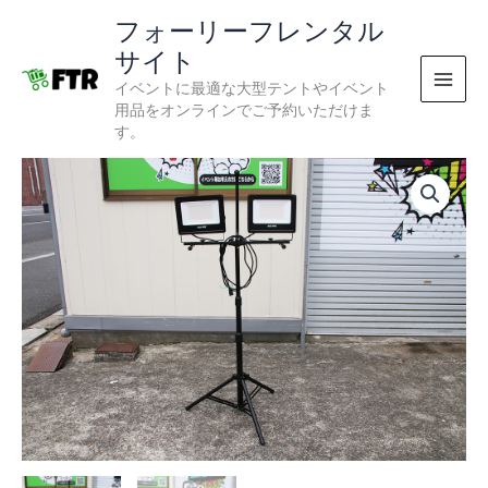
内
フォーリーフレンタル
容
サイト
を
イベントに最適な大型テントやイベント
ス
用品をオンラインでご予約いただけま
キ
す。
ッ
プ