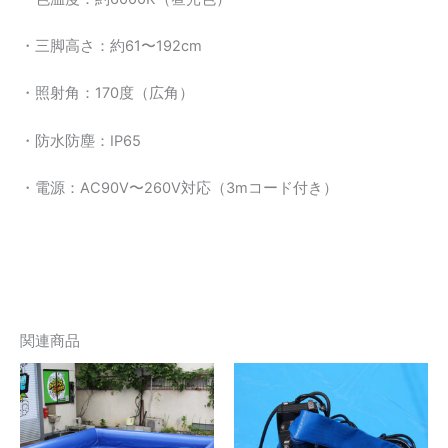
・三脚高さ：約61〜192cm
・照射角：170度（広角）
・防水防塵：IP65
・電源：AC90V〜260V対応（3mコード付き）
関連商品