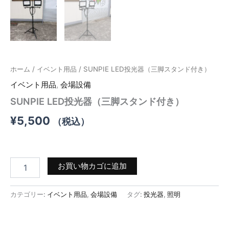
ホーム
/
イベント用品
/ SUNPIE LED投光器（三脚スタンド付き）
イベント用品
,
会場設備
SUNPIE LED投光器（三脚スタンド付き）
¥
5,500
（税込）
SUNPIE
お買い物カゴに追加
LED
投
光
カテゴリー:
イベント用品
,
会場設備
タグ:
投光器
,
照明
器
（三
脚